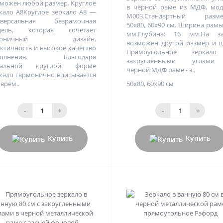
можен любой размер. Круглое
в чёрной раме из МДФ, мод
кало А8Круглое зеркало А8 —
M003.Стандартный разме
иверсальная безрамочная
50х80, 60х90 см. Ширина рамы
дель, которая сочетает
мм.Глубина: 16 мм.На за
аконичный дизайн,
возможен другой размер и ц
ктичность и высокое качество
Прямоугольное зеркал
полнения. Благодаря
закруглёнными углам
еальной круглой форме
чёрной МДФ раме - э..
кало гармонично вписывается
оврем..
50х80, 60х90 см
-
+
-
+
Купить
Купить