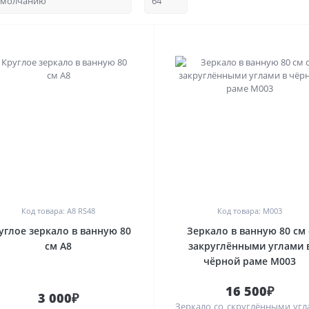
0
0
Код товара: A8 RS48
Код товара: M003
углое зеркало в ванную 80
Зеркало в ванную 80 см 
см А8
закруглёнными углами 
чёрной раме M003
16 500₽
3 000₽
Зеркало со скруглёнными уг