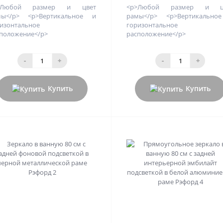
>Любой размер и цвет
<p>Любой размер и ц
мы</p> <p>Вертикальное и
рамы</p> <p>Вертикально
изонтальное
горизонтальное
положение</p>
расположение</p>
-
+
-
+
Купить
Купить