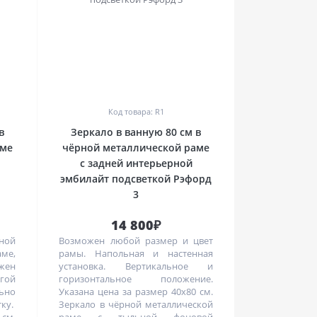
0
Код товара: R1
в
Зеркало в ванную 80 см в
аме
чёрной металлической раме
с задней интерьерной
эмбилайт подсветкой Рэфорд
3
14 800₽
рной
Возможен любой размер и цвет
е,
рамы. Напольная и настенная
жен
установка. Вертикальное и
угой
горизонтальное положение.
ьно
Указана цена за размер 40х80 см.
ку.
Зеркало в чёрной металлической
 см.
раме с тыльной фоновой