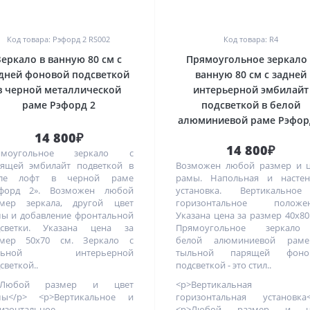
0
0
Код товара: Рэфорд 2 RS002
Код товара: R4
Зеркало в ванную 80 см с
Прямоугольное зеркало 
дней фоновой подсветкой
ванную 80 см с задней
в черной металлической
интерьерной эмбилайт
раме Рэфорд 2
подсветкой в белой
алюминиевой раме Рэфор
14 800₽
14 800₽
ямоугольное зеркало с
ящей эмбилайт подветкой в
Возможен любой размер и ц
иле лофт в черной раме
рамы. Напольная и настен
эфорд 2». Возможен любой
установка. Вертикально
змер зеркала, другой цвет
горизонтальное положен
ы и добавление фронтальной
Указана цена за размер 40х80
дсветки. Указана цена за
Прямоугольное зеркал
змер 50х70 см. Зеркало с
белой алюминиевой рам
льной интерьерной
тыльной парящей фоно
светкой..
подсветкой - это стил..
>Любой размер и цвет
<p>Вертикальная
мы</p> <p>Вертикальное и
горизонтальная установка<
изонтальное
<p>Любой размер и ц