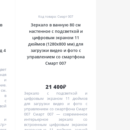
0
Код товара: Смарт 007
в
Зеркало в ванную 80 см
настенное с подсветкой и
цифровым экраном 11
дюймов (1280x800 мм) для
д 4
загрузки видео и фото с
управлением со смартфона
Смарт 007
вет
ная
е и
ие.
21 400₽
 см.
Зеркало с подсветкой и
о в
цифровым экраном 11 дюймов
е с
для загрузки видео и фото с
вой
управлением со смартфона Смарт
007 Смарт 007 — современное
 и
интерьерное зеркало со
/p>
встроенным цифровым экраном
вет
диагональю 11 дюймов, задней