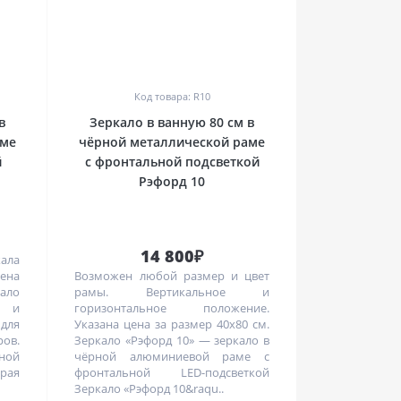
0
Код товара: R10
в
Зеркало в ванную 80 см в
аме
чёрной металлической раме
й
с фронтальной подсветкой
о
Рэфорд 10
14 800₽
кала
цена
Возможен любой размер и цвет
ало
рамы. Вертикальное и
е и
горизонтальное положение.
для
Указана цена за размер 40х80 см.
ов.
Зеркало «Рэфорд 10» — зеркало в
ной
чёрной алюминиевой раме с
рая
фронтальной LED-подсветкой
Зеркало «Рэфорд 10&raqu..