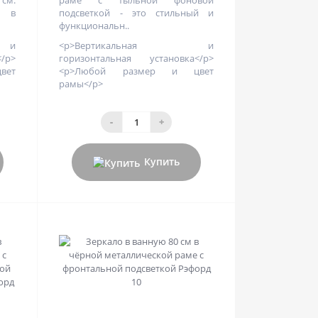
о в
подсветкой - это стильный и
функциональн..
 и
<p>Вертикальная и
/p>
горизонтальная установка</p>
вет
<p>Любой размер и цвет
рамы</p>
-
+
Купить