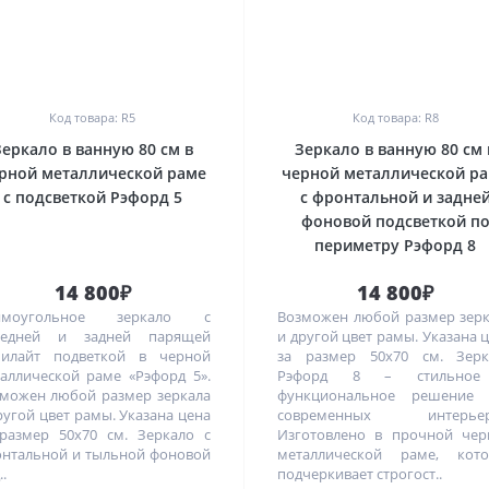
0
0
Код товара: R5
Код товара: R8
Зеркало в ванную 80 см в
Зеркало в ванную 80 см 
рной металлической раме
черной металлической р
с подсветкой Рэфорд 5
с фронтальной и задне
фоновой подсветкой п
периметру Рэфорд 8
14 800₽
14 800₽
ямоугольное зеркало с
Возможен любой размер зер
редней и задней парящей
и другой цвет рамы. Указана 
билайт подветкой в черной
за размер 50х70 см. Зерк
аллической раме «Рэфорд 5».
Рэфорд 8 – стильно
можен любой размер зеркала
функциональное решение 
ругой цвет рамы. Указана цена
современных интерьер
размер 50х70 см. Зеркало с
Изготовлено в прочной чер
нтальной и тыльной фоновой
металлической раме, кото
.
подчеркивает строгост..