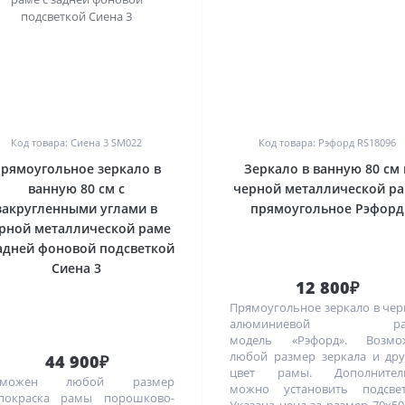
0
0
Код товара: Сиена 3 SM022
Код товара: Рэфорд RS18096
рямоугольное зеркало в
Зеркало в ванную 80 см 
ванную 80 см с
черной металлической р
закругленными углами в
прямоугольное Рэфорд
рной металлической раме
задней фоновой подсветкой
Сиена 3
12 800₽
Прямоугольное зеркало в че
алюминиевой рам
модель «Рэфорд». Возмо
любой размер зеркала и др
44 900₽
цвет рамы. Дополнител
зможен любой размер
можно установить подсвет
покраска рамы порошково-
Указана цена за размер 70х50