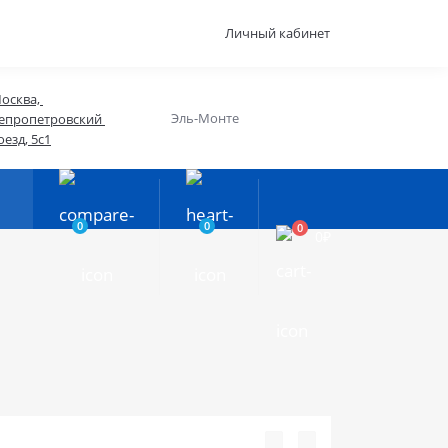
Личный кабинет
осква, 
Эль-Монте
епропетровский 
оезд, 5с1
0
0
0
0₽