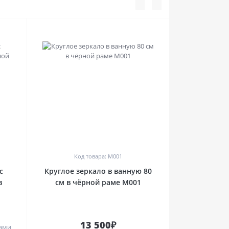
0
Код товара: M001
с
Круглое зеркало в ванную 80
в
см в чёрной раме M001
13 500₽
лами