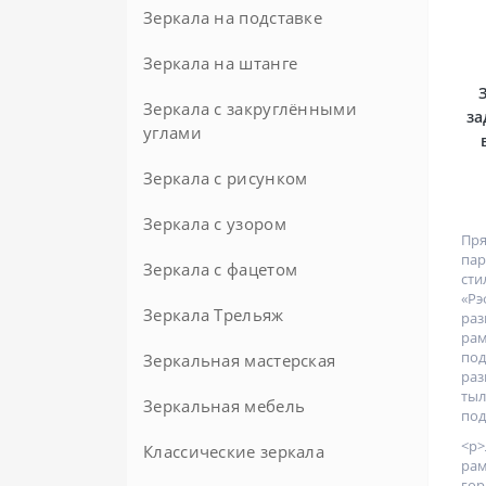
Зеркала на подставке
Напольные
Настольные
Зеркала на штанге
Зеркала с закруглёнными
за
углами
Зеркала с рисунком
Зеркала с узором
Пр
пар
Зеркала с фацетом
ст
«Р
Зеркала Трельяж
Круглые с фацетом
ра
рам
по
Зеркальная мастерская
ра
ты
Зеркальная мебель
Зеркала на заказ
под
<p
Классические зеркала
ра
гор