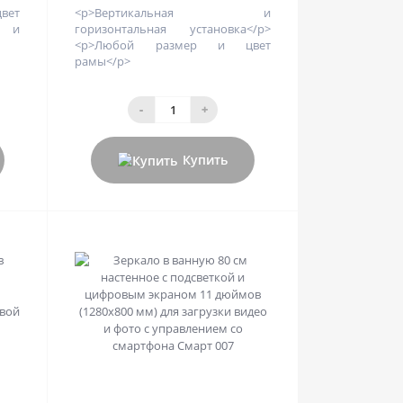
вет
<p>Вертикальная и
е и
горизонтальная установка</p>
<p>Любой размер и цвет
рамы</p>
-
+
Купить