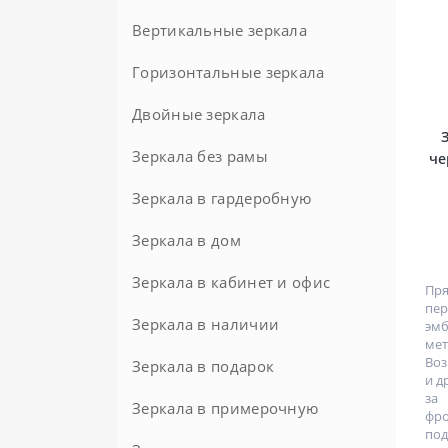
Модерн
Узкие
В металлической раме
Напольные в металлической
Шампань
Вертикальные зеркала
раме
На ремне
В черной раме
Горизонтальные зеркала
Прованс
Розовые
Круглые зеркала 80 см
Двойные зеркала
Современные
Хай-тек
Круглые зеркала в раме
Зеркала без рамы
че
Черные
Шебби-шик
Зеркала в гардеробную
Элитные
Зеркала в дом
Зеркала в кабинет и офис
Пр
пе
Зеркала в наличии
эм
мет
Воз
Зеркала в подарок
и д
за 
Зеркала в примерочную
фро
под.