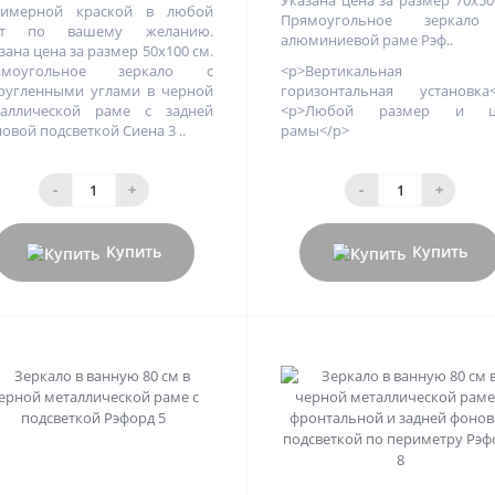
лимерной краской в любой
Прямоугольное зеркал
ет по вашему желанию.
алюминиевой раме Рэф..
зана цена за размер 50х100 см.
ямоугольное зеркало с
<p>Вертикальная
ругленными углами в черной
горизонтальная установка<
таллической раме с задней
<p>Любой размер и ц
овой подсветкой Сиена 3 ..
рамы</p>
-
+
-
+
Купить
Купить