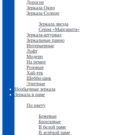
Дорогие
Зеркала Окно
Зеркала Солнце
Зеркала Солнце
Зеркала звезда
Серия «Маргарита»
Зеркала-штурвал
Зеркальные панно
Интерьерные
Лофт
Модерн
На ремне
Розовые
Хай-тек
Шебби-шик
Элитные
Необычные зеркала
Зеркала в раме
Зеркала в раме
По цвету
По цвету
Бежевые
Бронзовые
В белой раме
В зелёной раме