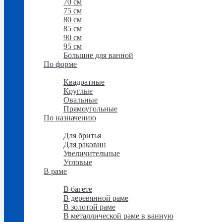
70 см
75 см
80 см
85 см
90 см
95 см
Большие для ванной
По форме
По форме
Квадратные
Круглые
Овальные
Прямоугольные
По назначению
По назначению
Для бритья
Для раковин
Увеличительные
Угловые
В раме
В раме
В багете
В деревянной раме
В золотой раме
В металлической раме в ванную