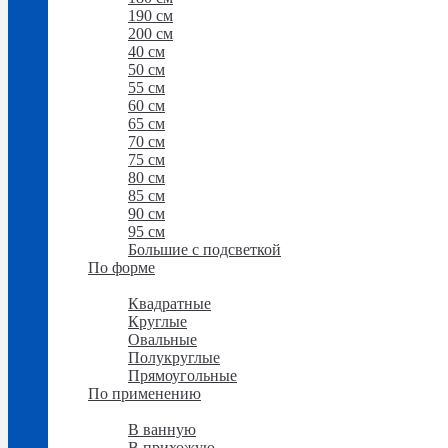
190 см
200 см
40 см
50 см
55 см
60 см
65 см
70 см
75 см
80 см
85 см
90 см
95 см
Большие с подсветкой
По форме
По форме
Квадратные
Круглые
Овальные
Полукруглые
Прямоугольные
По применению
По применению
В ванную
В прихожую