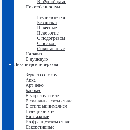
В чёрной раме
По особенностям
По особенностям
Без подсветки
Без полки
Навесные
Недорогие
С подогревом
С полкой
Современные
На заказ
В душевую
Дизайнерские зеркала
Дизайнерские зеркала
Зеркала со мхом
Арка
Арт-деко
Барокко
В морском стиле
В скандинавском стиле
В стиле минимализм
Венецианские
Винтажные
Во французском стиле
Декоративные