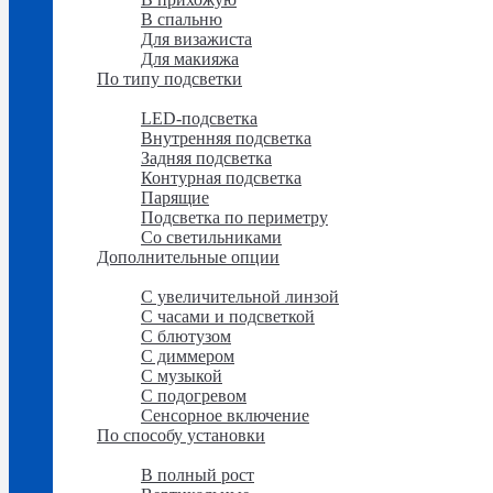
В спальню
Для визажиста
Для макияжа
По типу подсветки
По типу подсветки
LED-подсветка
Внутренняя подсветка
Задняя подсветка
Контурная подсветка
Парящие
Подсветка по периметру
Со светильниками
Дополнительные опции
Дополнительные опции
C увеличительной линзой
C часами и подсветкой
С блютузом
С диммером
С музыкой
С подогревом
Сенсорное включение
По способу установки
По способу установки
В полный рост